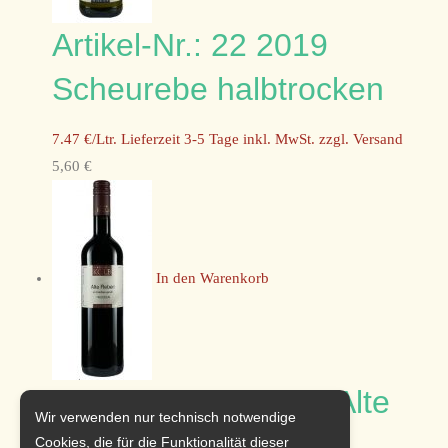
Artikel-Nr.: 22 2019
Scheurebe halbtrocken
7.47 €/Ltr. Lieferzeit 3-5 Tage inkl. MwSt. zzgl. Versand
5,60 €
In den Warenkorb
Artikel-Nr.: 10 2019 Alte
Wir verwenden nur technisch notwendige
Reben ‚im Holzfass
Cookies, die für die Funktionalität dieser